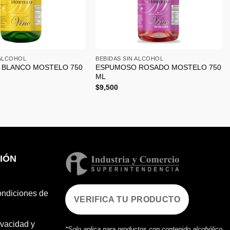
+
 ALCOHOL
BEBIDAS SIN ALCOHOL
BLANCO MOSTELO 750
ESPUMOSO ROSADO MOSTELO 750
ML
$
9,500
IÓN
ondiciones de
VERIFICA TU PRODUCTO
ivacidad y
*Solo aplica para productos con contenido alcohólico