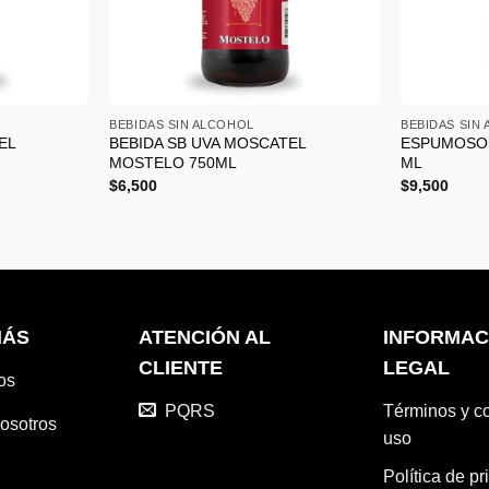
+
+
BEBIDAS SIN ALCOHOL
BEBIDAS SIN
EL
BEBIDA SB UVA MOSCATEL
ESPUMOSO 
MOSTELO 750ML
ML
$
6,500
$
9,500
MÁS
ATENCIÓN AL
INFORMAC
CLIENTE
LEGAL
os
PQRS
Términos y c
osotros
uso
Política de pr