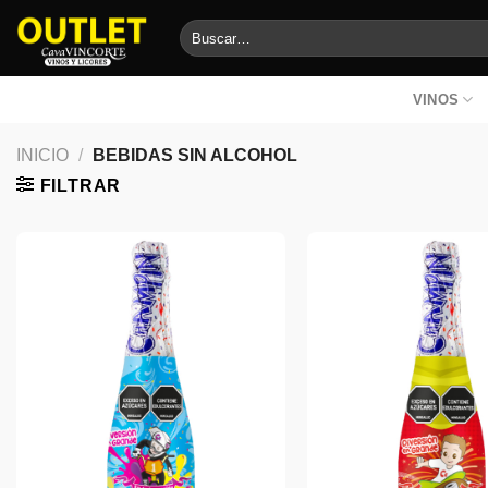
Saltar
Buscar
al
por:
contenido
VINOS
INICIO
/
BEBIDAS SIN ALCOHOL
FILTRAR