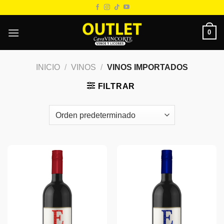
Saltar
al
contenido
0
INICIO
/
VINOS
/
VINOS IMPORTADOS
FILTRAR